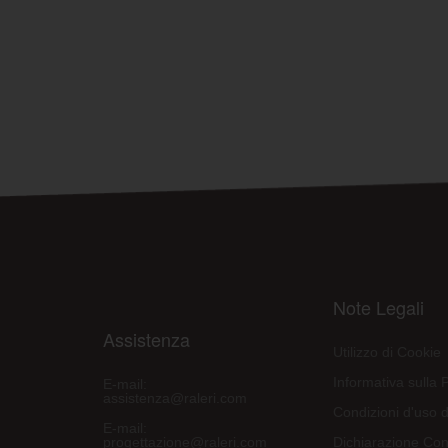
Note Legali
Assistenza
Utilizzo di Cookie
Informativa sulla 
E-mail:
assistenza@raleri.com
Condizioni d'uso d
E-mail:
progettazione@raleri.com
Dichiarazione Con