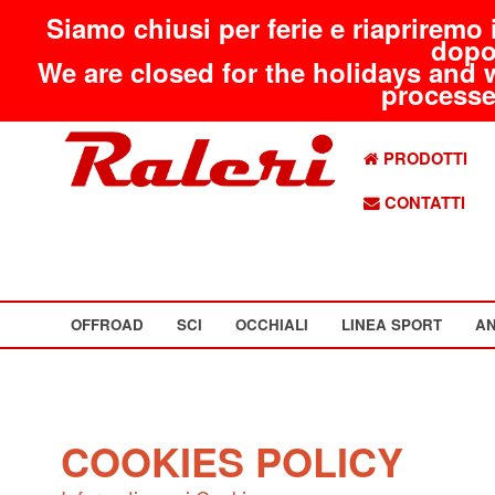
Siamo chiusi per ferie e riapriremo 
dopo
We are closed for the holidays and 
processed
PRODOTTI
CONTATTI
OFFROAD
SCI
OCCHIALI
LINEA SPORT
AN
COOKIES POLICY