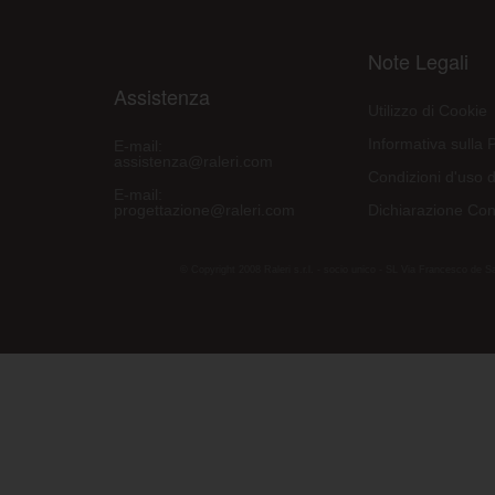
Note Legali
Assistenza
Utilizzo di Cookie
Informativa sulla 
E-mail:
assistenza@raleri.com
Condizioni d'uso d
E-mail:
progettazione@raleri.com
Dichiarazione Con
© Copyright 2008 Raleri s.r.l. - socio unico - SL Via Francesco de