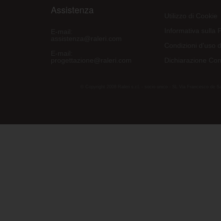
Assistenza
Utilizzo di Cookie
Informativa sulla 
E-mail:
assistenza@raleri.com
Condizioni d'uso d
E-mail:
progettazione@raleri.com
Dichiarazione Con
© Copyright 2008 Raleri s.r.l. - socio unico - SL Via Francesco de