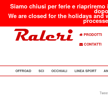
Siamo chiusi per ferie e riapriremo 
dopo
We are closed for the holidays and 
processed
PRODOTTI
CONTATTI
OFFROAD
SCI
OCCHIALI
LINEA SPORT
AN
Tweet