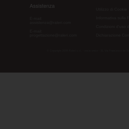
Assistenza
Utilizzo di Cookie
Informativa sulla 
E-mail:
assistenza@raleri.com
Condizioni d'uso d
E-mail:
progettazione@raleri.com
Dichiarazione Con
© Copyright 2008 Raleri s.r.l. - socio unico - SL Via Francesco de