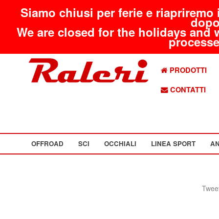
Siamo chiusi per ferie e riapriremo 
dopo
We are closed for the holidays and 
processed
PRODOTTI
CONTATTI
OFFROAD
SCI
OCCHIALI
LINEA SPORT
AN
Tweet