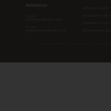
Assistenza
Utilizzo di Cookie
Informativa sulla 
E-mail:
assistenza@raleri.com
Condizioni d'uso d
E-mail:
progettazione@raleri.com
Dichiarazione Con
© Copyright 2008 Raleri s.r.l. - socio unico - SL Via Francesco de