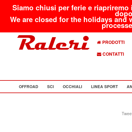
Siamo chiusi per ferie e riapriremo 
dopo
We are closed for the holidays and 
processed
PRODOTTI
CONTATTI
OFFROAD
SCI
OCCHIALI
LINEA SPORT
AN
Tweet