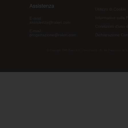
Assistenza
Utilizzo di Cookie
Informativa sulla 
E-mail:
assistenza@raleri.com
Condizioni d'uso d
E-mail:
progettazione@raleri.com
Dichiarazione Con
© Copyright 2008 Raleri s.r.l. - socio unico - SL Via Francesco de