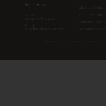
Assistenza
Utilizzo di Cookie
Informativa sulla 
E-mail:
assistenza@raleri.com
Condizioni d'uso d
E-mail:
progettazione@raleri.com
Dichiarazione Con
© Copyright 2008 Raleri s.r.l. - socio unico - SL Via Francesco de