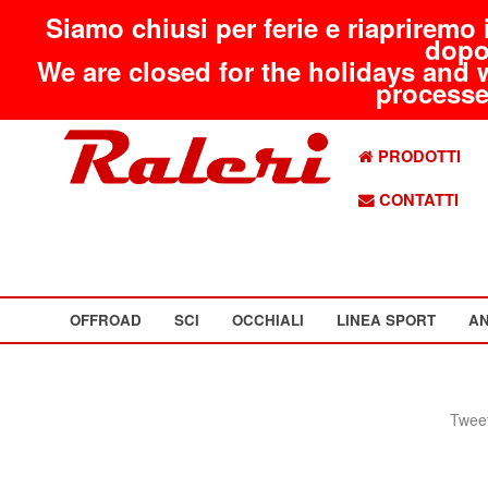
Siamo chiusi per ferie e riapriremo 
dopo
We are closed for the holidays and 
processed
PRODOTTI
CONTATTI
OFFROAD
SCI
OCCHIALI
LINEA SPORT
AN
Tweet