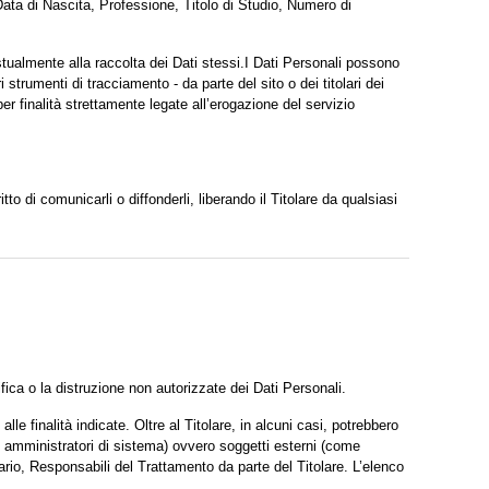
Data di Nascita, Professione, Titolo di Studio, Numero di
estualmente alla raccolta dei Dati stessi.I Dati Personali possono
 strumenti di tracciamento - da parte del sito o dei titolari dei
per finalità strettamente legate all’erogazione del servizio
to di comunicarli o diffonderli, liberando il Titolare da qualsiasi
fica o la distruzione non autorizzate dei Dati Personali.
e finalità indicate. Oltre al Titolare, in alcuni casi, potrebbero
, amministratori di sistema) ovvero soggetti esterni (come
sario, Responsabili del Trattamento da parte del Titolare. L’elenco