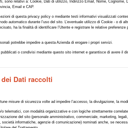
ti, sono relativi a: Cookie, Dati di utilizzo, Indirizzo Email, Nome, Cognome, 
ovincia, Email e CAP.
e sezioni di questa privacy policy o mediante testi informativi visualizzati cont
odo automatico durante l’uso del sito. L’eventuale utilizzo di Cookie - o di altri
isato, ha la finalità di identificare l’Utente e registrare le relative preferenze 
sonali potrebbe impedire a questa Azienda di erogare i propri servizi.
ubblicati o condivisi mediante questo sito internet e garantisce di avere il dirit
dei Dati raccolti
portune misure di sicurezza volte ad impedire l’accesso, la divulgazione, la modi
o telematici, con modalità organizzative e con logiche strettamente correlate all
ganizzazione del sito (personale amministrativo, commerciale, marketing, legali
ovider, società informatiche, agenzie di comunicazione) nominati anche, se neces
itolare del Trattamento.