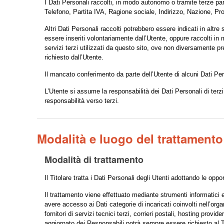
I Dati Personali raccolti, in modo autonomo o tramite terze par
Telefono, Partita IVA, Ragione sociale, Indirizzo, Nazione, Pr
Altri Dati Personali raccolti potrebbero essere indicati in altr
essere inseriti volontariamente dall’Utente, oppure raccolti in m
servizi terzi utilizzati da questo sito, ove non diversamente prec
richiesto dall’Utente.
Il mancato conferimento da parte dell’Utente di alcuni Dati Per
L’Utente si assume la responsabilità dei Dati Personali di terzi p
responsabilità verso terzi.
Modalità e luogo del trattamento 
Modalità di trattamento
Il Titolare tratta i Dati Personali degli Utenti adottando le op
Il trattamento viene effettuato mediante strumenti informatici e/
avere accesso ai Dati categorie di incaricati coinvolti nell’or
fornitori di servizi tecnici terzi, corrieri postali, hosting pr
aggiornato dei Responsabili potrà sempre essere richiesto al T