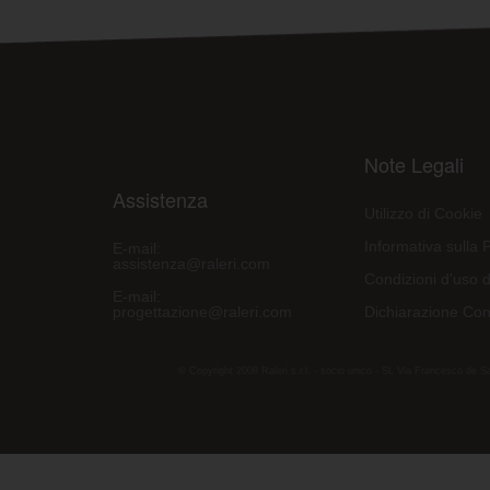
Note Legali
Assistenza
Utilizzo di Cookie
Informativa sulla 
E-mail:
assistenza@raleri.com
Condizioni d'uso d
E-mail:
progettazione@raleri.com
Dichiarazione Con
© Copyright 2008 Raleri s.r.l. - socio unico - SL Via Francesco de