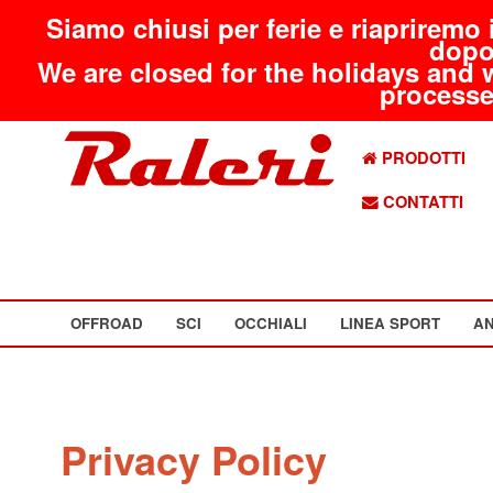
Siamo chiusi per ferie e riapriremo 
dopo
We are closed for the holidays and 
processed
PRODOTTI
CONTATTI
OFFROAD
SCI
OCCHIALI
LINEA SPORT
AN
Privacy Policy