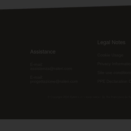
Legal Notes
Assistance
Cookie Usage
Privacy Informati
E-mail:
assistenza@raleri.com
Site use condition
E-mail:
progettazione@raleri.com
PPE Declaration 
© Copyright 2008 Raleri s.r.l. - socio unico - SL Via Francesco de