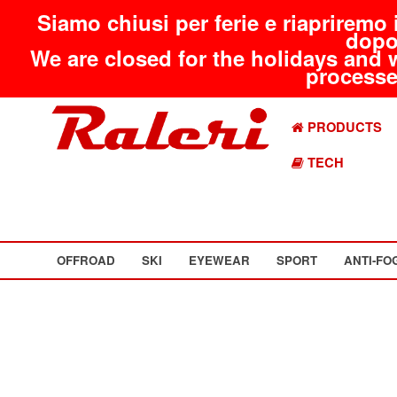
Siamo chiusi per ferie e riapriremo 
dopo
We are closed for the holidays and 
processed
PRODUCTS
TECH
OFFROAD
SKI
EYEWEAR
SPORT
ANTI-FO