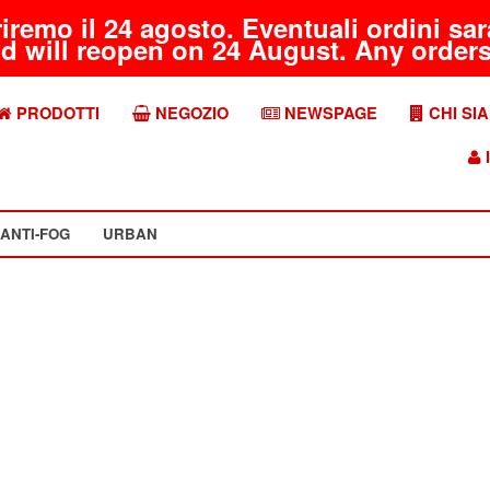
riremo il 24 agosto. Eventuali ordini s
d will reopen on 24 August. Any orders 
PRODOTTI
NEGOZIO
NEWSPAGE
CHI SI
I
ANTI-FOG
URBAN