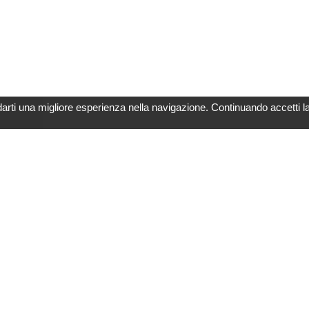
darti una migliore esperienza nella navigazione. Continuando accetti l
Link utili
Note Legali
Catalogo Prodotti
Utilizzo di Cookie
Newspage