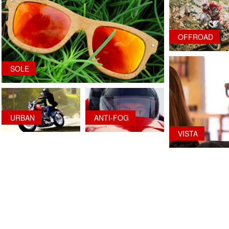
OFFROAD
SOLE
URBAN
ANTI-FOG
VISTA