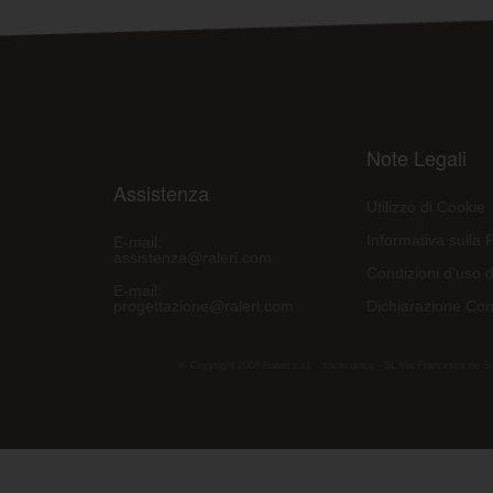
Note Legali
Assistenza
Utilizzo di Cookie
Informativa sulla 
E-mail:
assistenza@raleri.com
Condizioni d'uso d
E-mail:
progettazione@raleri.com
Dichiarazione Con
© Copyright 2008 Raleri s.r.l. - socio unico - SL Via Francesco de