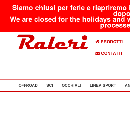
Siamo chiusi per ferie e riapriremo 
dopo
We are closed for the holidays and 
processed
PRODOTTI
CONTATTI
OFFROAD
SCI
OCCHIALI
LINEA SPORT
AN