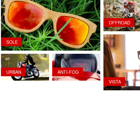
OFFROAD
SOLE
URBAN
ANTI-FOG
VISTA