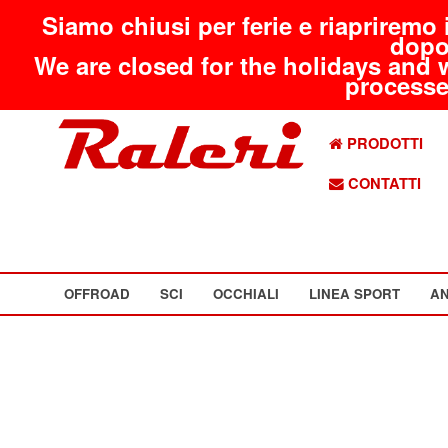
Siamo chiusi per ferie e riapriremo 
dopo
We are closed for the holidays and 
processed
PRODOTTI
CONTATTI
OFFROAD
SCI
OCCHIALI
LINEA SPORT
AN