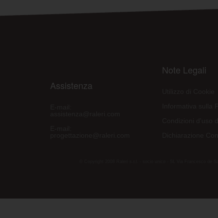
Note Legali
Assistenza
Utilizzo di Cookie
Informativa sulla 
E-mail:
assistenza@raleri.com
Condizioni d'uso d
E-mail:
progettazione@raleri.com
Dichiarazione Con
© Copyright 2008 Raleri s.r.l. - socio unico - SL Via Francesco de