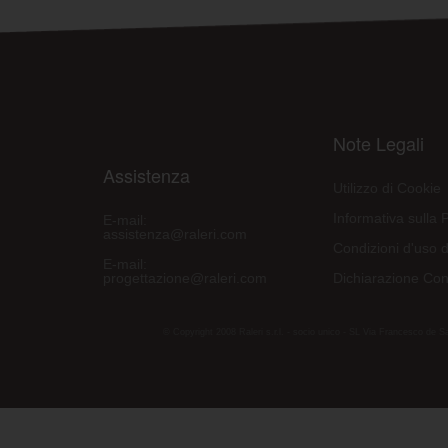
Note Legali
Assistenza
Utilizzo di Cookie
Informativa sulla 
E-mail:
assistenza@raleri.com
Condizioni d'uso d
E-mail:
progettazione@raleri.com
Dichiarazione Con
© Copyright 2008 Raleri s.r.l. - socio unico - SL Via Francesco de