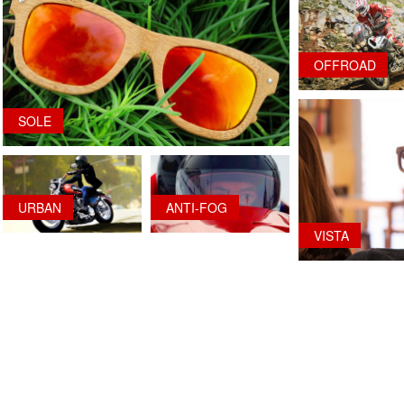
OFFROAD
SOLE
URBAN
ANTI-FOG
VISTA