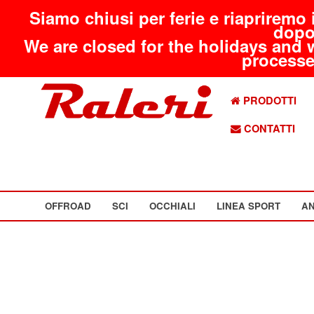
Siamo chiusi per ferie e riapriremo 
dopo
We are closed for the holidays and 
processed
PRODOTTI
CONTATTI
OFFROAD
SCI
OCCHIALI
LINEA SPORT
AN