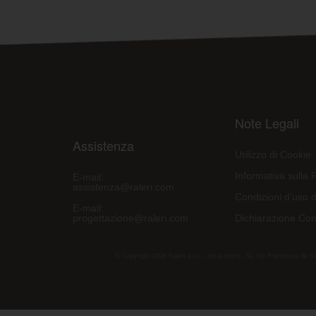
Note Legali
Assistenza
Utilizzo di Cookie
Informativa sulla 
E-mail:
assistenza@raleri.com
Condizioni d'uso d
E-mail:
progettazione@raleri.com
Dichiarazione Con
© Copyright 2008 Raleri s.r.l. - socio unico - SL Via Francesco de