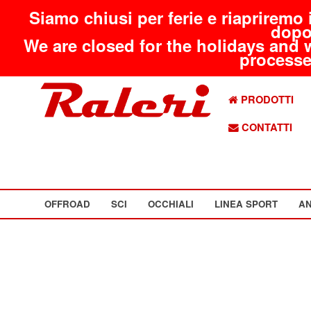
Siamo chiusi per ferie e riapriremo 
dopo
We are closed for the holidays and 
processed
PRODOTTI
CONTATTI
OFFROAD
SCI
OCCHIALI
LINEA SPORT
AN