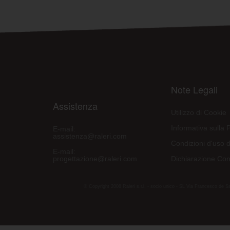
Note Legali
Assistenza
Utilizzo di Cookie
Informativa sulla 
E-mail:
assistenza@raleri.com
Condizioni d'uso d
E-mail:
progettazione@raleri.com
Dichiarazione Con
© Copyright 2008 Raleri s.r.l. - socio unico - SL Via Francesco de