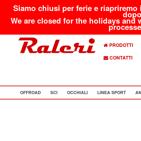
Siamo chiusi per ferie e riapriremo 
dopo
We are closed for the holidays and 
processed
PRODOTTI
CONTATTI
OFFROAD
SCI
OCCHIALI
LINEA SPORT
AN