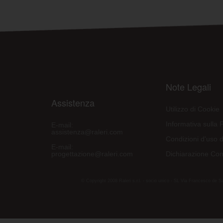
Note Legali
Assistenza
Utilizzo di Cookie
Informativa sulla 
E-mail:
assistenza@raleri.com
Condizioni d'uso d
E-mail:
progettazione@raleri.com
Dichiarazione Con
© Copyright 2008 Raleri s.r.l. - socio unico - SL Via Francesco de