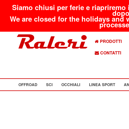
Siamo chiusi per ferie e riapriremo 
dopo
We are closed for the holidays and 
processed
PRODOTTI
CONTATTI
OFFROAD
SCI
OCCHIALI
LINEA SPORT
AN