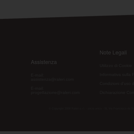
Note Legali
Assistenza
Utilizzo di Cookie
Informativa sulla 
E-mail:
assistenza@raleri.com
Condizioni d'uso d
E-mail:
progettazione@raleri.com
Dichiarazione Con
© Copyright 2008 Raleri s.r.l. - socio unico - SL Via Francesco de