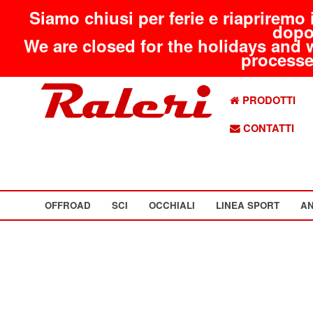
Siamo chiusi per ferie e riapriremo 
dopo
We are closed for the holidays and 
processed
PRODOTTI
CONTATTI
OFFROAD
SCI
OCCHIALI
LINEA SPORT
AN