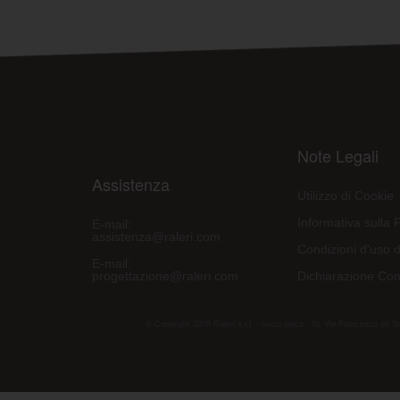
Note Legali
Assistenza
Utilizzo di Cookie
Informativa sulla 
E-mail:
assistenza@raleri.com
Condizioni d'uso d
E-mail:
progettazione@raleri.com
Dichiarazione Con
© Copyright 2008 Raleri s.r.l. - socio unico - SL Via Francesco de