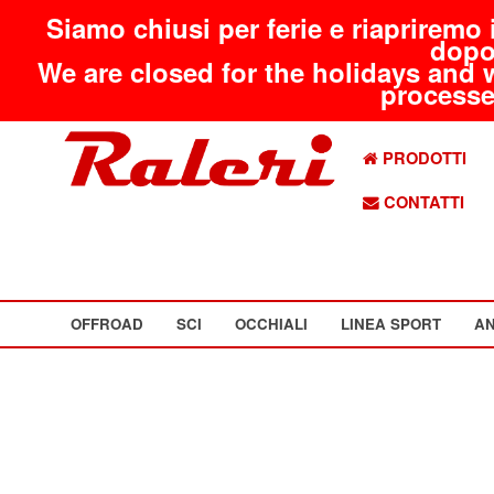
Siamo chiusi per ferie e riapriremo 
dopo
We are closed for the holidays and 
processed
PRODOTTI
CONTATTI
OFFROAD
SCI
OCCHIALI
LINEA SPORT
AN