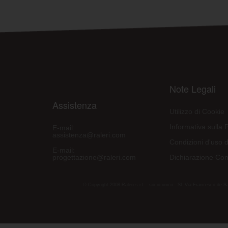
Note Legali
Assistenza
Utilizzo di Cookie
Informativa sulla 
E-mail:
assistenza@raleri.com
Condizioni d'uso d
E-mail:
progettazione@raleri.com
Dichiarazione Con
© Copyright 2008 Raleri s.r.l. - socio unico - SL Via Francesco de