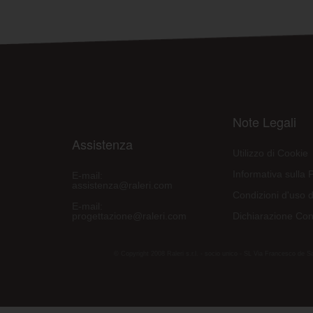
Note Legali
Assistenza
Utilizzo di Cookie
Informativa sulla 
E-mail:
assistenza@raleri.com
Condizioni d'uso d
E-mail:
progettazione@raleri.com
Dichiarazione Con
© Copyright 2008 Raleri s.r.l. - socio unico - SL Via Francesco de