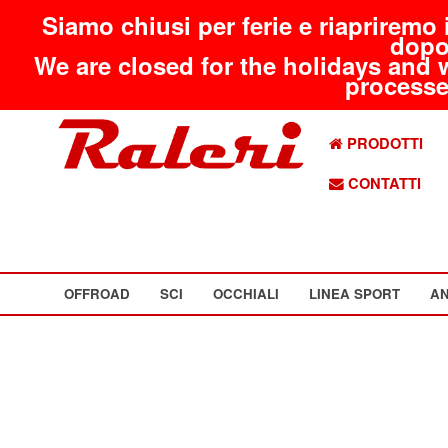
Siamo chiusi per ferie e riapriremo 
dopo
We are closed for the holidays and 
processed
PRODOTTI
CONTATTI
OFFROAD
SCI
OCCHIALI
LINEA SPORT
AN