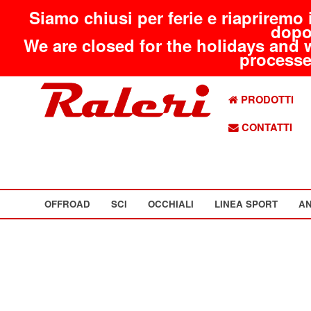
Siamo chiusi per ferie e riapriremo 
dopo
We are closed for the holidays and 
processed
PRODOTTI
CONTATTI
OFFROAD
SCI
OCCHIALI
LINEA SPORT
AN