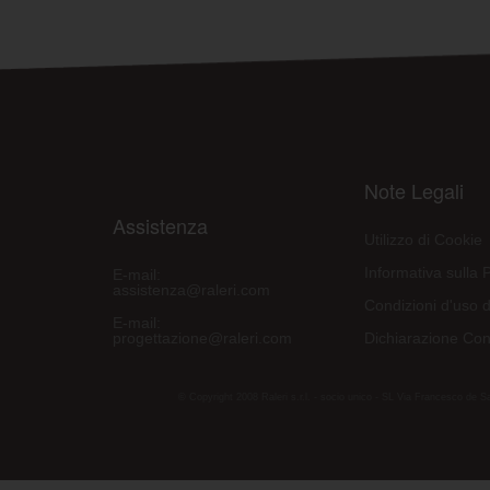
Note Legali
Assistenza
Utilizzo di Cookie
Informativa sulla 
E-mail:
assistenza@raleri.com
Condizioni d'uso d
E-mail:
progettazione@raleri.com
Dichiarazione Con
© Copyright 2008 Raleri s.r.l. - socio unico - SL Via Francesco de