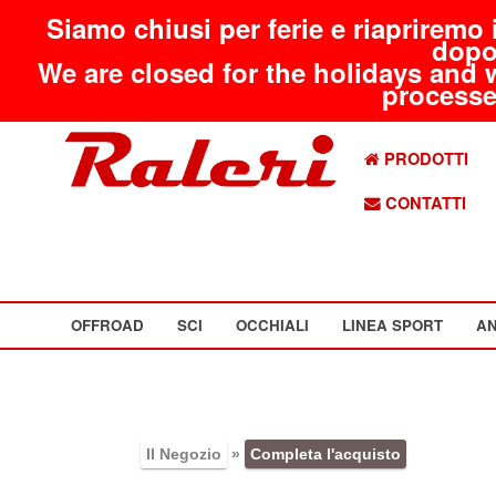
Siamo chiusi per ferie e riapriremo 
dopo
We are closed for the holidays and 
processed
PRODOTTI
CONTATTI
OFFROAD
SCI
OCCHIALI
LINEA SPORT
AN
Il Negozio
»
Completa l'acquisto