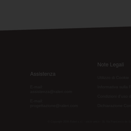
Note Legali
Assistenza
Utilizzo di Cookie
E-mail:
Informativa sulla 
assistenza@raleri.com
Condizioni d'uso d
E-mail:
progettazione@raleri.com
Dichiarazione Con
© Copyright 2008 Raleri s.r.l. - socio unico - SL Via Francesco de