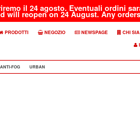
riremo il 24 agosto. Eventuali ordini s
d will reopen on 24 August. Any orders 
PRODOTTI
NEGOZIO
NEWSPAGE
CHI SI
I
ANTI-FOG
URBAN