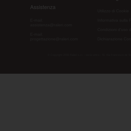
Assistenza
Utilizzo di Cookie
E-mail:
Informativa sulla 
assistenza@raleri.com
Condizioni d'uso d
E-mail:
progettazione@raleri.com
Dichiarazione Con
© Copyright 2008 Raleri s.r.l. - socio unico - SL Via Francesco de