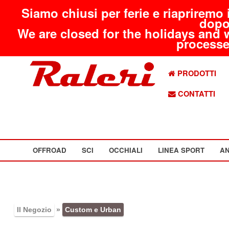
Siamo chiusi per ferie e riapriremo 
dopo
We are closed for the holidays and 
processed
PRODOTTI
CONTATTI
OFFROAD
SCI
OCCHIALI
LINEA SPORT
AN
Il Negozio
»
Custom e Urban