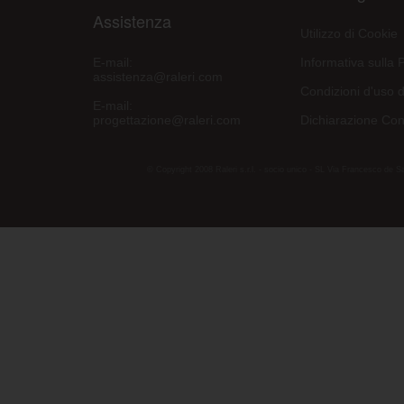
Assistenza
Utilizzo di Cookie
E-mail:
Informativa sulla 
assistenza@raleri.com
Condizioni d'uso d
E-mail:
progettazione@raleri.com
Dichiarazione Con
© Copyright 2008 Raleri s.r.l. - socio unico - SL Via Francesco de