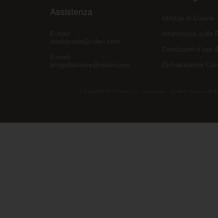
Assistenza
Utilizzo di Cookie
E-mail:
Informativa sulla 
assistenza@raleri.com
Condizioni d'uso d
E-mail:
progettazione@raleri.com
Dichiarazione Con
© Copyright 2008 Raleri s.r.l. - socio unico - SL Via Francesco de