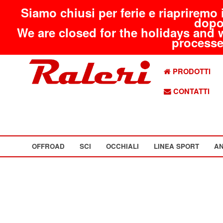
Siamo chiusi per ferie e riapriremo 
dopo
We are closed for the holidays and 
processed
PRODOTTI
CONTATTI
OFFROAD
SCI
OCCHIALI
LINEA SPORT
AN