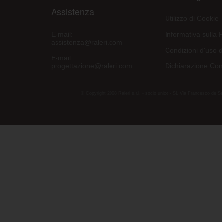
Assistenza
Utilizzo di Cookie
E-mail:
Informativa sulla 
assistenza@raleri.com
Condizioni d'uso d
E-mail:
progettazione@raleri.com
Dichiarazione Con
© Copyright 2008 Raleri s.r.l. - socio unico - SL Via Francesco de