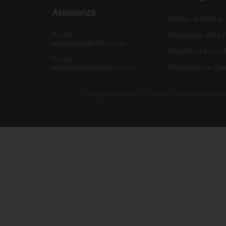
Assistenza
Utilizzo di Cookie
E-mail:
Informativa sulla 
assistenza@raleri.com
Condizioni d'uso d
E-mail:
progettazione@raleri.com
Dichiarazione Con
© Copyright 2008 Raleri s.r.l. - socio unico - SL Via Francesco de