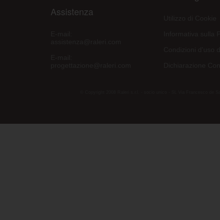
Assistenza
Utilizzo di Cookie
E-mail:
Informativa sulla 
assistenza@raleri.com
Condizioni d'uso d
E-mail:
progettazione@raleri.com
Dichiarazione Con
© Copyright 2008 Raleri s.r.l. - socio unico - SL Via Francesco de