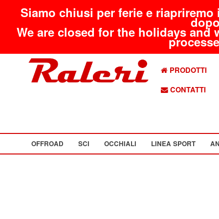
Siamo chiusi per ferie e riapriremo 
dopo
We are closed for the holidays and 
processed
PRODOTTI
CONTATTI
OFFROAD
SCI
OCCHIALI
LINEA SPORT
AN