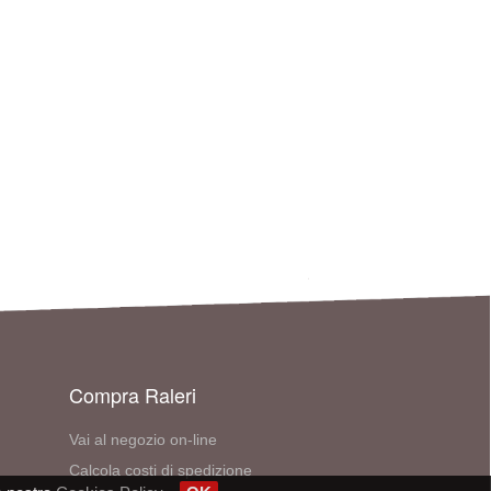
Compra Raleri
Vai al negozio on-line
Calcola costi di spedizione