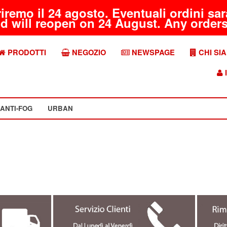
riremo il 24 agosto. Eventuali ordini s
d will reopen on 24 August. Any orders 
PRODOTTI
NEGOZIO
NEWSPAGE
CHI SI
I
ANTI-FOG
URBAN