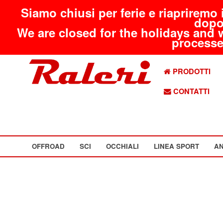
Siamo chiusi per ferie e riapriremo 
dopo
We are closed for the holidays and 
processed
PRODOTTI
CONTATTI
OFFROAD
SCI
OCCHIALI
LINEA SPORT
AN