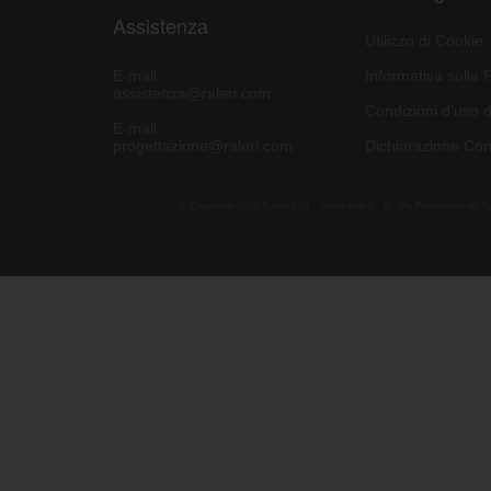
Assistenza
Utilizzo di Cookie
E-mail:
Informativa sulla 
assistenza@raleri.com
Condizioni d'uso d
E-mail:
progettazione@raleri.com
Dichiarazione Con
© Copyright 2008 Raleri s.r.l. - socio unico - SL Via Francesco de