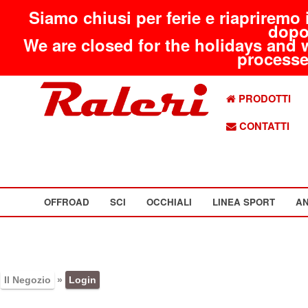
Siamo chiusi per ferie e riapriremo 
dopo
We are closed for the holidays and 
processed
PRODOTTI
CONTATTI
OFFROAD
SCI
OCCHIALI
LINEA SPORT
AN
Il Negozio
»
Login