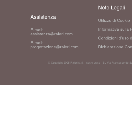
Note Legali
Assistenza
Utilizzo di Cookie
Informativa sulla 
E-mail:
assistenza@raleri.com
Condizioni d'uso d
E-mail:
progettazione@raleri.com
Dichiarazione Con
© Copyright 2008 Raleri s.r.l. - socio unico - SL Via Francesco de