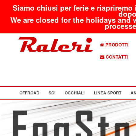
Siamo chiusi per ferie e riapriremo 
dopo
We are closed for the holidays and 
processed
PRODOTTI
CONTATTI
OFFROAD
SCI
OCCHIALI
LINEA SPORT
AN