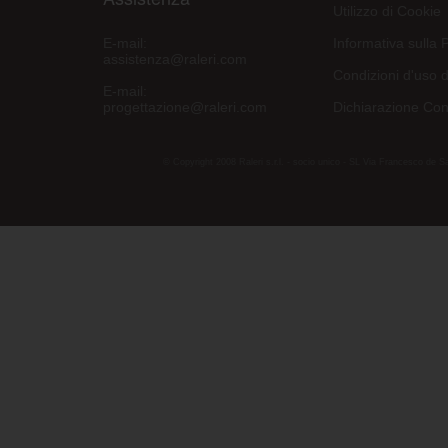
Utilizzo di Cookie
E-mail:
Informativa sulla 
assistenza@raleri.com
Condizioni d'uso d
E-mail:
progettazione@raleri.com
Dichiarazione Con
© Copyright 2008 Raleri s.r.l. - socio unico - SL Via Francesco de