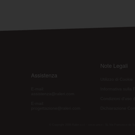
Note Legali
Assistenza
Utilizzo di Cookie
E-mail:
Informativa sulla 
assistenza@raleri.com
Condizioni d'uso d
E-mail:
progettazione@raleri.com
Dichiarazione Con
© Copyright 2008 Raleri s.r.l. - socio unico - SL Via Francesco de