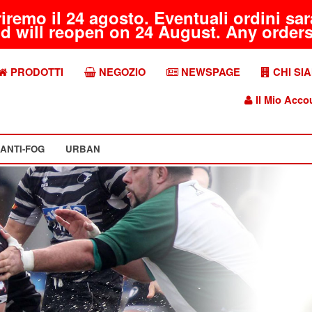
riremo il 24 agosto. Eventuali ordini s
d will reopen on 24 August. Any orders 
PRODOTTI
NEGOZIO
NEWSPAGE
CHI SI
Il Mio Acco
ANTI-FOG
URBAN