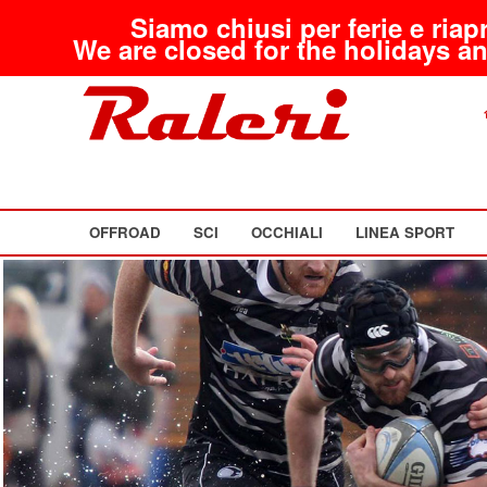
Siamo chiusi per ferie e riap
We are closed for the holidays an
OFFROAD
SCI
OCCHIALI
LINEA SPORT