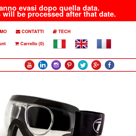
aranno evasi dopo quella data.
will be processed after that date.
AMO
CONTATTI
TECH
unt
Carrello (0)