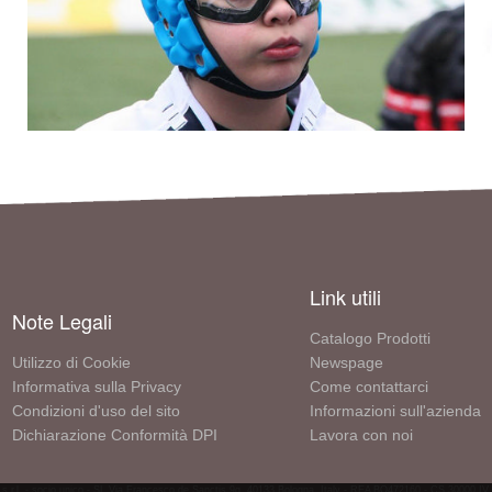
Link utili
Note Legali
Catalogo Prodotti
Utilizzo di Cookie
Newspage
Informativa sulla Privacy
Come contattarci
Condizioni d'uso del sito
Informazioni sull'azienda
Dichiarazione Conformità DPI
Lavora con noi
 s.r.l. - socio unico - SL Via Francesco de Sanctis 9g, 40133 Bologna, Italy - REA BO472160 - CS 30000 I