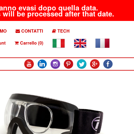
aranno evasi dopo quella data.
will be processed after that date.
AMO
CONTATTI
TECH
unt
Carrello (0)