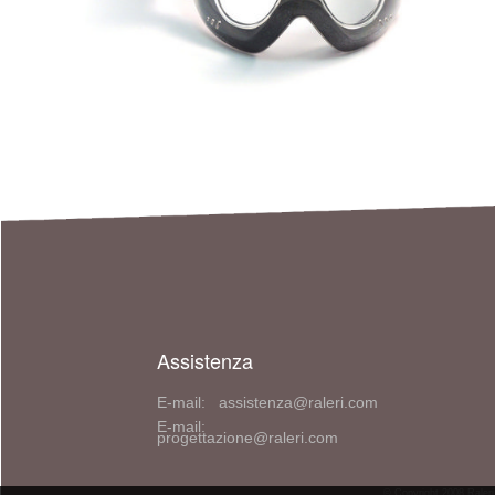
Assistenza
E-mail: assistenza@raleri.com
E-mail:
progettazione@raleri.com
© Copyright 2008 Raleri