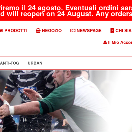
riremo il 24 agosto. Eventuali ordini s
d will reopen on 24 August. Any orders 
PRODOTTI
NEGOZIO
NEWSPAGE
CHI SI
Il Mio Acco
ANTI-FOG
URBAN