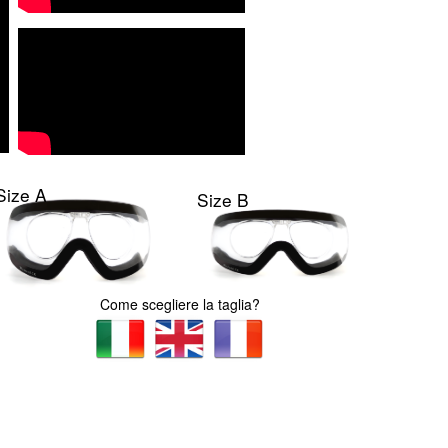
Size A
Size B
Come scegliere la taglia?