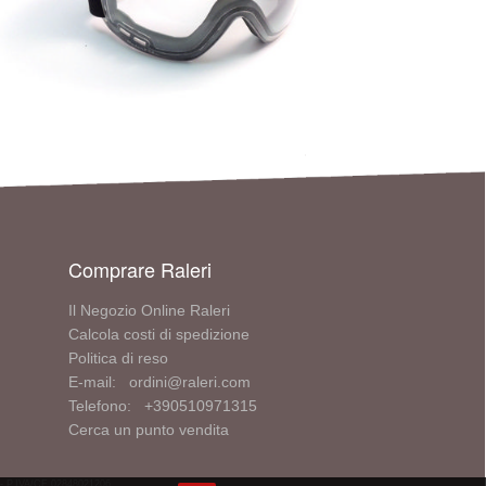
Comprare Raleri
Il Negozio Online Raleri
Calcola costi di spedizione
Politica di reso
E-mail: ordini@raleri.com
Telefono: +390510971315
Cerca un punto vendita
V - P.IVA/CF 02848021206