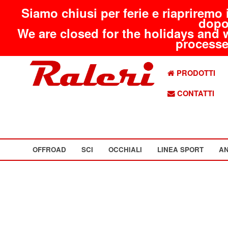
Siamo chiusi per ferie e riapriremo 
dopo
We are closed for the holidays and 
processed
PRODOTTI
CONTATTI
OFFROAD
SCI
OCCHIALI
LINEA SPORT
AN