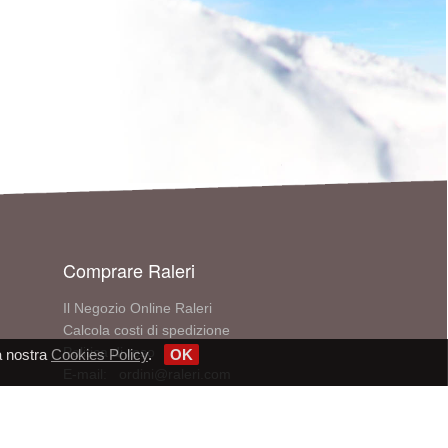
Comprare Raleri
Il Negozio Online Raleri
Calcola costi di spedizione
Politica di reso
a nostra
Cookies Policy
.
OK
E-mail: ordini@raleri.com
Telefono: +390510971315
Cerca un punto vendita