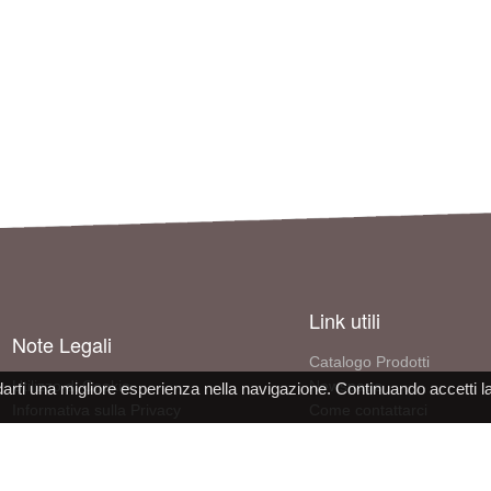
Link utili
Note Legali
Catalogo Prodotti
Utilizzo di Cookie
Newspage
darti una migliore esperienza nella navigazione. Continuando accetti l
Informativa sulla Privacy
Come contattarci
Condizioni d'uso del sito
Informazioni sull'azienda
Dichiarazione Conformità DPI
Lavora con noi