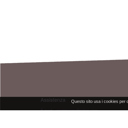
Assistenza
Questo sito usa i cookies per 
E-mail: assistenza@raleri.com
E-mail:
progettazione@raleri.com