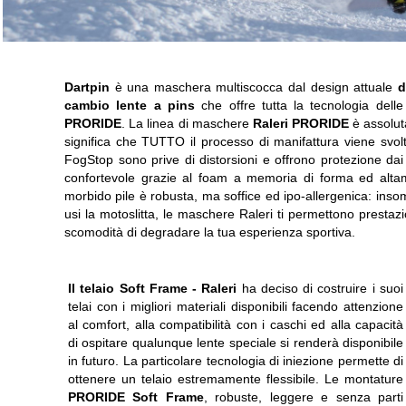
Dartpin
è una maschera multiscocca dal design attuale
d
cambio lente a pins
che offre tutta la tecnologia del
PRORIDE
. La linea di maschere
Raleri PRORIDE
è assolu
significa che TUTTO il processo di manifattura viene svolto 
FogStop sono prive di distorsioni e offrono protezione dai
confortevole grazie al foam a memoria di forma ed altame
morbido pile è robusta, ma soffice ed ipo-allergenica: inso
usi la motoslitta, le maschere Raleri ti permettono prestazi
scomodità di degradare la tua esperienza sportiva.
Il telaio Soft Frame -
Raleri
ha deciso di costruire i suoi
telai con i migliori materiali disponibili facendo attenzione
al comfort, alla compatibilità con i caschi ed alla capacità
di ospitare qualunque lente speciale si renderà disponibile
in futuro. La particolare tecnologia di iniezione permette di
ottenere un telaio estremamente flessibile. Le montature
PRORIDE Soft Frame
, robuste, leggere e senza parti