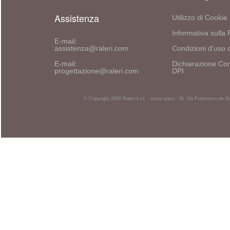
Assistenza
Utilizzo di Cookie
Informativa sulla 
E-mail:
assistenza@raleri.com
Condizioni d'uso d
E-mail:
Dichiarazione Con
progettazione@raleri.com
DPI
© Copyright 2008 Raleri s.r.l. - socio unico - SL Via Francesco de