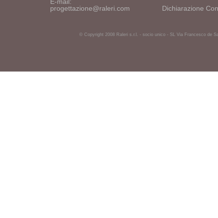
E-mail:
progettazione@raleri.com
Dichiarazione Con
© Copyright 2008 Raleri s.r.l. - socio unico - SL Via Francesco de