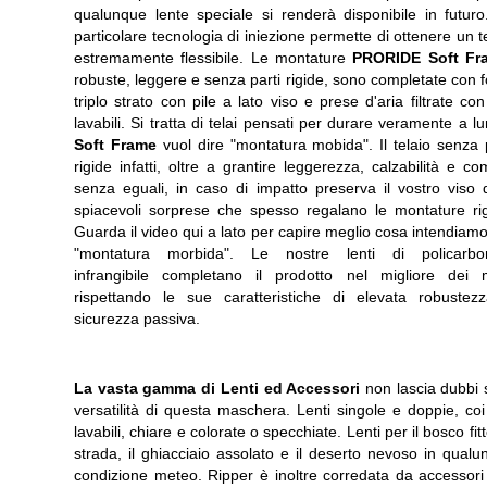
qualunque lente speciale si renderà disponibile in futuro
particolare tecnologia di iniezione permette di ottenere un t
estremamente flessibile. Le montature
PRORIDE Soft Fr
robuste, leggere e senza parti rigide, sono completate con
triplo strato con pile a lato viso e prese d'aria filtrate con f
lavabili. Si tratta di telai pensati per durare veramente a l
Soft Frame
vuol dire "montatura mobida". Il telaio senza 
rigide infatti, oltre a grantire leggerezza, calzabilità e co
senza eguali, in caso di impatto preserva il vostro viso d
spiacevoli sorprese che spesso regalano le montature rig
Guarda il video qui a lato per capire meglio cosa intendiam
"montatura morbida". Le nostre lenti di policarbo
infrangibile completano il prodotto nel migliore dei 
rispettando le sue caratteristiche di elevata robustez
sicurezza passiva.
La vasta gamma di Lenti ed Accessori
non lascia dubbi 
versatilità di questa maschera. Lenti singole e doppie, coi f
lavabili, chiare e colorate o specchiate. Lenti per il bosco fitt
strada, il ghiacciaio assolato e il deserto nevoso in qual
condizione meteo. Ripper è inoltre corredata da accessori