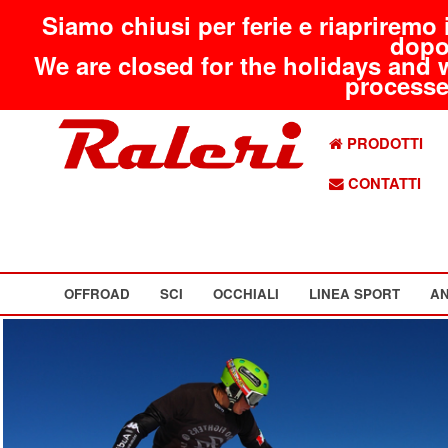
Siamo chiusi per ferie e riapriremo 
dopo
We are closed for the holidays and 
processed
PRODOTTI
CONTATTI
OFFROAD
SCI
OCCHIALI
LINEA SPORT
AN