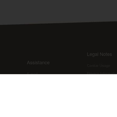
Legal Notes
Assistance
Cookie Usage
Privacy Informati
E-mail:
assistenza@raleri.com
Site use condition
E-mail:
progettazione@raleri.com
PPE Declaration 
© Copyright 2008 Raleri s.r.l. - socio unico - SL Via Francesco de