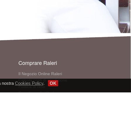
Comprare Raleri
Il Negozio Online Raleri
Calcola costi di spedizione
a nostra
Cookies Policy
.
OK
Politica di reso
E-mail: ordini@raleri.com
Telefono: +390510971315
Cerca un punto vendita
V - P.IVA/CF 02848021206