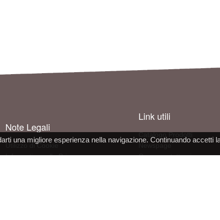
Link utili
Note Legali
Catalogo Prodotti
darti una migliore esperienza nella navigazione. Continuando accetti l
Utilizzo di Cookie
Newspage
Informativa sulla Privacy
Come contattarci
Condizioni d'uso del sito
Informazioni sull'azienda
Dichiarazione Conformità DPI
Lavora con noi
 s.r.l. - socio unico - SL Via Francesco de Sanctis 9g, 40133 Bologna, Italy - REA BO472160 - CS 30000 I