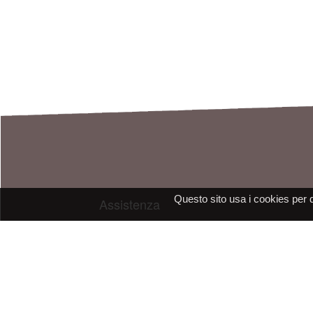
Questo sito usa i cookies per 
Assistenza
E-mail: assistenza@raleri.com
E-mail:
progettazione@raleri.com
© Copyright 2008 Raleri