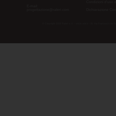
Condizioni d'uso d
E-mail:
progettazione@raleri.com
Dichiarazione Con
© Copyright 2008 Raleri s.r.l. - socio unico - SL Via Francesco de