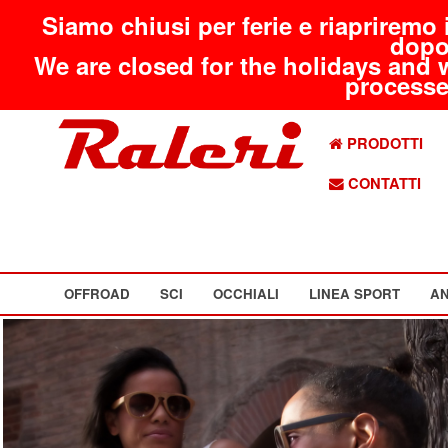
Siamo chiusi per ferie e riapriremo 
dopo
We are closed for the holidays and 
processed
PRODOTTI
CONTATTI
OFFROAD
SCI
OCCHIALI
LINEA SPORT
AN