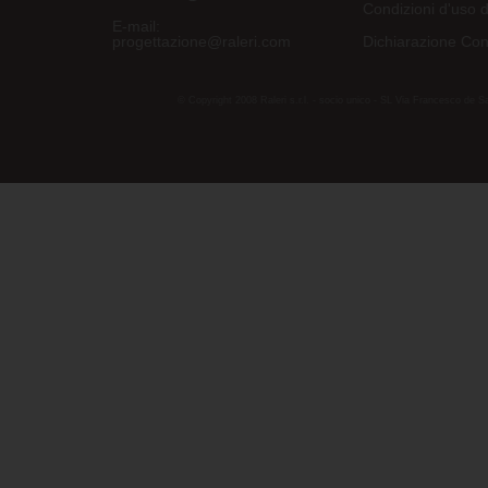
Condizioni d'uso d
E-mail:
progettazione@raleri.com
Dichiarazione Con
© Copyright 2008 Raleri s.r.l. - socio unico - SL Via Francesco de