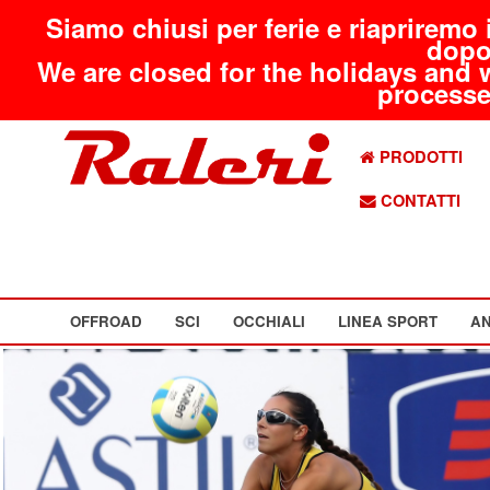
Siamo chiusi per ferie e riapriremo 
dopo
We are closed for the holidays and 
processed
PRODOTTI
CONTATTI
OFFROAD
SCI
OCCHIALI
LINEA SPORT
AN