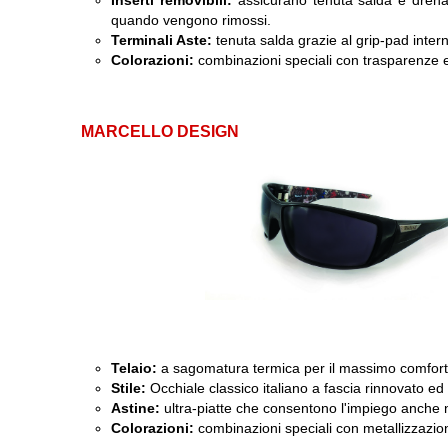
Inserti removibili:
assicurano tenuta salda e drena
quando vengono rimossi.
Terminali Aste:
tenuta salda grazie al grip-pad inter
Colorazioni:
combinazioni speciali con trasparenze ed
MARCELLO DESIGN
Telaio:
a sagomatura termica per il massimo comfort 
Stile:
Occhiale classico italiano a fascia rinnovato ed i
Astine:
ultra-piatte che consentono l'impiego anche 
Colorazioni:
combinazioni speciali con metallizzazio