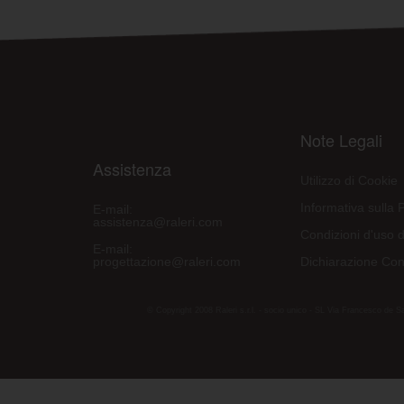
Note Legali
Assistenza
Utilizzo di Cookie
Informativa sulla 
E-mail:
assistenza@raleri.com
Condizioni d'uso d
E-mail:
progettazione@raleri.com
Dichiarazione Con
© Copyright 2008 Raleri s.r.l. - socio unico - SL Via Francesco de