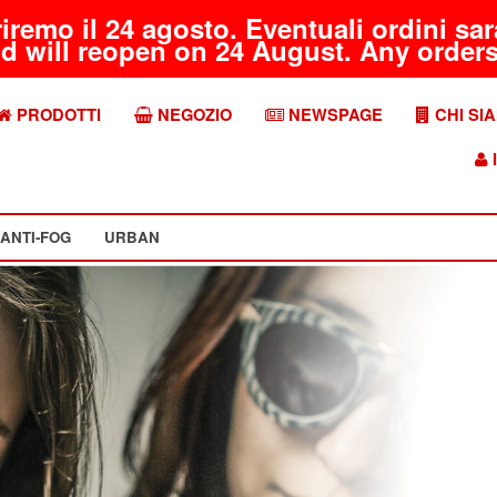
riremo il 24 agosto. Eventuali ordini s
d will reopen on 24 August. Any orders 
PRODOTTI
NEGOZIO
NEWSPAGE
CHI SI
I
ANTI-FOG
URBAN