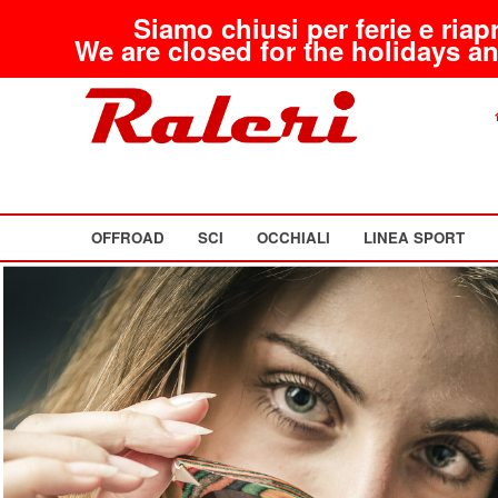
Siamo chiusi per ferie e riap
We are closed for the holidays an
OFFROAD
SCI
OCCHIALI
LINEA SPORT