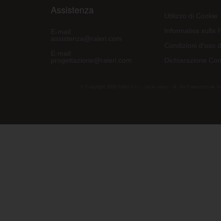
Assistenza
Utilizzo di Cookie
Informativa sulla 
E-mail:
assistenza@raleri.com
Condizioni d'uso d
E-mail:
progettazione@raleri.com
Dichiarazione Con
© Copyright 2008 Raleri s.r.l. - socio unico - SL Via Francesco de