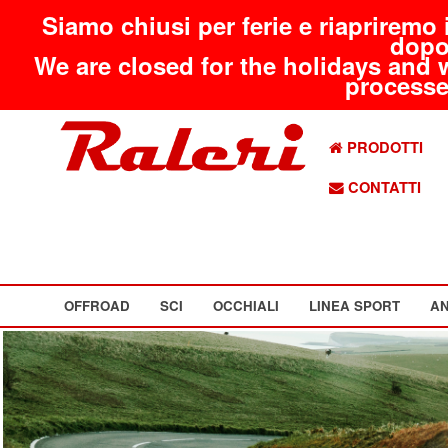
Siamo chiusi per ferie e riapriremo 
dopo
We are closed for the holidays and 
processed
PRODOTTI
CONTATTI
OFFROAD
SCI
OCCHIALI
LINEA SPORT
AN