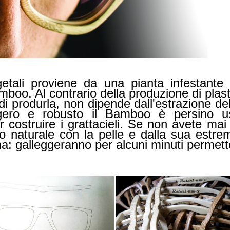
getali proviene da una pianta infestante
boo. Al contrario della produzione di plast
produrla, non dipende dall'estrazione del 
gero e robusto il Bamboo è persino us
er costruire i grattacieli. Se non avete m
to naturale con la pelle e dalla sua estr
a: galleggeranno per alcuni minuti permett