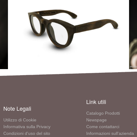
Link utili
Note Legali
Catalogo Prodotti
Utilizzo di Cookie
Newspage
Informativa sulla Privacy
Come contattarci
Condizioni d'uso del sito
Informazioni sull'azienda