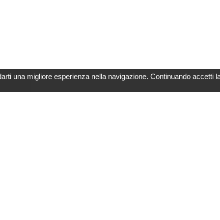
darti una migliore esperienza nella navigazione. Continuando accetti l
Link utili
Note Legali
Catalogo Prodotti
Utilizzo di Cookie
Newspage