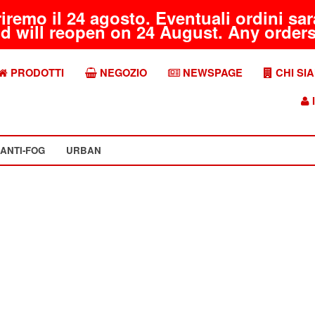
riremo il 24 agosto. Eventuali ordini s
d will reopen on 24 August. Any orders 
PRODOTTI
NEGOZIO
NEWSPAGE
CHI SI
I
ANTI-FOG
URBAN